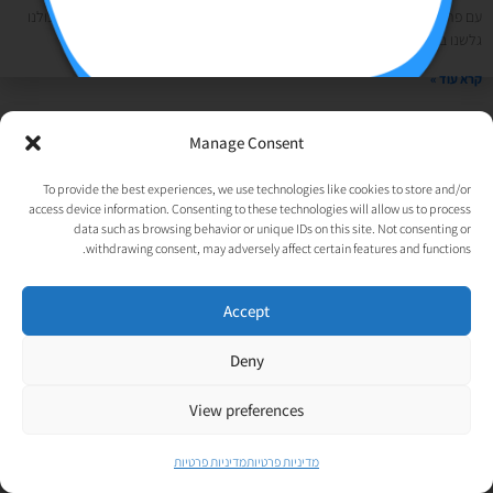
עם פרוץ הקורונה לחיינו, נעשתה החשיבות של הנוכחות בדיגיטל גדולה הרבה. כולנו
גלשנו ברשת הרבה שעות וקיבלנו הרבה מידע בדרך זו. בין אם לשופינג או
קרא עוד »
Manage Consent
© כל הזכויות שמורות לאורטל גנות-אפלבוים |
מדיניות פרטיות
|
נבנה ע״י
TechJump
, העסק החברתי לבניית אתרים | עיצוב וגרפיקה:
To provide the best experiences, we use technologies like cookies to store and/or
access device information. Consenting to these technologies will allow us to process
psycat
data such as browsing behavior or unique IDs on this site. Not consenting or
withdrawing consent, may adversely affect certain features and functions.
Accept
Deny
View preferences
מדיניות פרטיות
מדיניות פרטיות