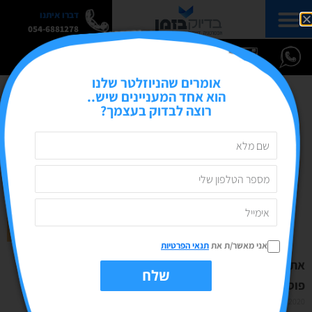
דברו איתנו
054-6881278
אומרים שהניוזלטר שלנו
הוא אחד המעניינים שיש..
רוצה לבדוק בעצמך?
אני מאשר/ת את
תנאי הפרטיות
אתר, עמוד נחיתה או בלוג? מילון המונחים המלא |
שלח
פוסט אורח – מנכ"לית טקג'אמפ אביטל ירדני
04/10/2020
אין תגובות