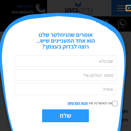
דברו איתנו
054-6881278
אומרים שהניוזלטר שלנו
הוא אחד המעניינים שיש..
רוצה לבדוק בעצמך?
אני מאשר/ת את
תנאי הפרטיות
חשיבות הנכסים הדיגיטליים בעולם של היום | מתוך אתר
שלח
חשבונית ירוקה
01/12/2020
אין תגובות