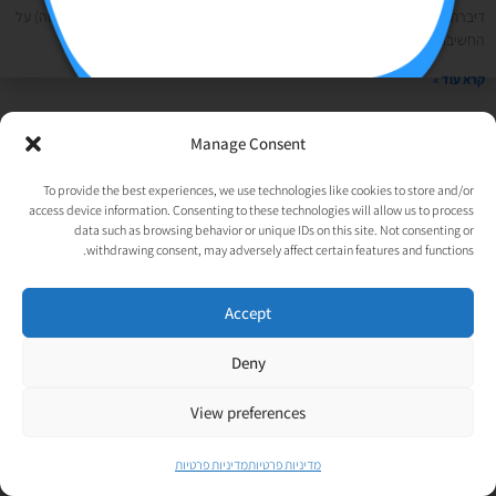
דיברתי לא מעט בעבר (וגם הרבה בפגישות האישיות שלי עם הלקוחות שאני מלווה) על
החשיבות של הנכסים הדיגיטליים. אז מה זה בעצם? נכס דיגיטלי הוא
קרא עוד »
Manage Consent
© כל הזכויות שמורות לאורטל גנות-אפלבוים |
מדיניות פרטיות
|
נבנה ע״י
TechJump
, העסק החברתי לבניית אתרים | עיצוב וגרפיקה:
To provide the best experiences, we use technologies like cookies to store and/or
access device information. Consenting to these technologies will allow us to process
psycat
data such as browsing behavior or unique IDs on this site. Not consenting or
withdrawing consent, may adversely affect certain features and functions.
Accept
Deny
View preferences
מדיניות פרטיות
מדיניות פרטיות