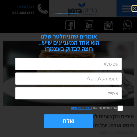
דברו איתנו
054-6881278
אומרים שהניוזלטר שלנו
הוא אחד המעניינים שיש..
רוצה לבדוק בעצמך?
אני מאשר/ת את
תנאי הפרטיות
טיפים מקצועיים לצילום אוכל חובבני|
שלח
פוסט אורח: יעל בונפיס
24/12/2019
אין תגובות