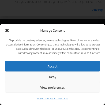
לשיתוף מיקום (כן, כן, נראה לי שרק הוותיקים ביותר זוכרים שפעם עסקים היו
קרא עוד »
© כל הזכויות שמורות לאורטל גנות-אפלבוים |
מדיניות פרטיות
|
Manage Consent
נבנה ע״י
TechJump
, העסק החברתי לבניית אתרים | עיצוב וגרפיקה:
psycat
To provide the best experiences, we use technologies like cookies to store and/or
access device information. Consenting to these technologies will allow us to process
data such as browsing behavior or unique IDs on this site. Not consenting or
withdrawing consent, may adversely affect certain features and functions.
Accept
Deny
View preferences
מדיניות פרטיות
מדיניות פרטיות