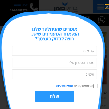
דברו איתנו
054-6881278
אומרים שהניוזלטר שלנו
הוא אחד המעניינים שיש..
רוצה לבדוק בעצמך?
אני מאשר/ת את
תנאי הפרטיות
שנה טובה ומתוקה (ומתנה להורדה בחינם)
שלח
08/09/2020
אין תגובות
אפשר לדבר על ראש השנה? יש לנו עוד כמה ימים לסגור ולתקתק עבודה, להכין את