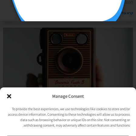
המוצרים שלנו, לשלוח בדואר וגם שנות טובות ללקוחות ולספקים. ותכלס
קרא עוד »
Manage Consent
תמונות רבותי, תמונות (בחינם!)
To provide the best experiences, we use technologies like cookies to store and/or
24/10/2019
אין תגובות
access device information. Consenting to these technologies will allow us to process
מחפשים תמונות? כל המאגרים החינמים: יש לכם רעיון לפוסט מושלם אבל לא מוצאים
data such as browsing behavior or unique IDs on this site. Not consenting or
את התמונה שתלווה את הטקסט? יש לכם כמה אופציות: או לצלם לבד
withdrawing consent, may adversely affect certain features and functions.