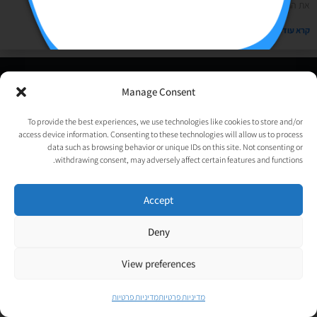
את התמונה שתלווה את הטקסט? יש לכם כמה אופציות: או לצלם לבד
קרא עוד »
© כל הזכויות שמורות לאורטל גנות-אפלבוים |
מדיניות פרטיות
|
Manage Consent
נבנה ע״י
TechJump
, העסק החברתי לבניית אתרים | עיצוב וגרפיקה:
psycat
To provide the best experiences, we use technologies like cookies to store and/or
access device information. Consenting to these technologies will allow us to process
data such as browsing behavior or unique IDs on this site. Not consenting or
withdrawing consent, may adversely affect certain features and functions.
Accept
Deny
View preferences
מדיניות פרטיות
מדיניות פרטיות