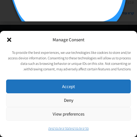
ונכון שקיבלתם מלא תשובות אבל הן של מילה אחת או גג 2,
קרא עוד »
© כל הזכויות שמורות לאורטל גנות-אפלבוים |
מדיניות פרטיות
|
Manage Consent
נבנה ע״י
TechJump
, העסק החברתי לבניית אתרים | עיצוב וגרפיקה:
psycat
To provide the best experiences, we use technologies like cookies to store and/or
access device information. Consenting to these technologies will allow us to process
data such as browsing behavior or unique IDs on this site. Not consenting or
withdrawing consent, may adversely affect certain features and functions.
Accept
Deny
View preferences
מדיניות פרטיות
מדיניות פרטיות