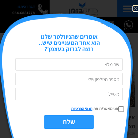
דברו איתנו
054-6881278
אומרים שהניוזלטר שלנו
הוא אחד המעניינים שיש..
רוצה לבדוק בעצמך?
אני מאשר/ת את
תנאי הפרטיות
איך מפרסמים טור דעה מקצועי באתר כלכלי מוביל?
שלח
הצצה למאחורי הקלעים
07/01/2026
אין תגובות