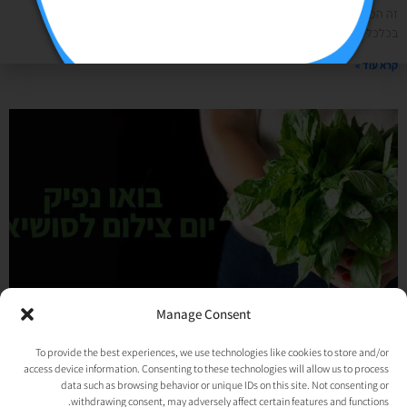
זה הכל התחיל בשיחה עם חברה לקראת 2026 משיחה עם חברה לטור דעה
בכלכליסט- אז איך עשיתי את זה? קבלו הצצה למאחורי הקלעים: יש לי
קרא עוד »
Manage Consent
יום צילום ללקוח- כל השיטות שלי למיקסום והפקה מוצלחת!
To provide the best experiences, we use technologies like cookies to store and/or
05/11/2024
אין תגובות
access device information. Consenting to these technologies will allow us to process
לפני כמה שבועות הפקתי יום צילום ללקוח קולינרי שלי בסוכנות. אני יודעת שכלפי חוץ,
data such as browsing behavior or unique IDs on this site. Not consenting or
סוכנות סושיאל ניראת נוצצת ופוטוגנית. עבודה כזאת שכל היום הולכים, מסתובבים
withdrawing consent, may adversely affect certain features and functions.