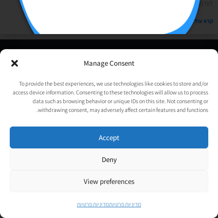
לוח מודעות לכל חשבון. אתם יכולים לבחור פוסטים או מוצרים ולהפוך
קרא עוד »
© כל הזכויות שמורות לאורטל גנות-אפלבוים |
מדיניות פרטיות
|
Manage Consent
נבנה ע״י
TechJump
, העסק החברתי לבניית אתרים | עיצוב וגרפיקה:
psycat
To provide the best experiences, we use technologies like cookies to store and/or
access device information. Consenting to these technologies will allow us to process
data such as browsing behavior or unique IDs on this site. Not consenting or
withdrawing consent, may adversely affect certain features and functions.
Accept
Deny
View preferences
מדיניות פרטיות
מדיניות פרטיות