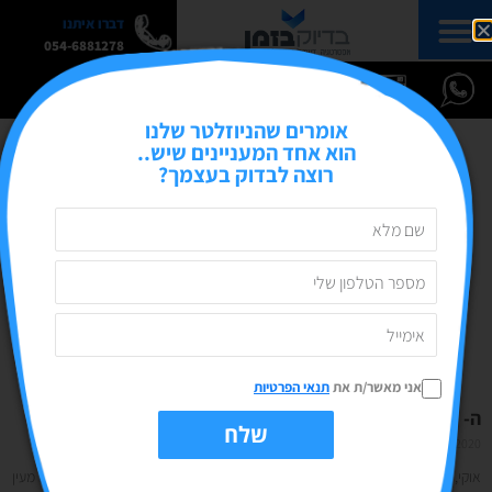
דברו איתנו
054-6881278
אומרים שהניוזלטר שלנו
הוא אחד המעניינים שיש..
רוצה לבדוק בעצמך?
אני מאשר/ת את
תנאי הפרטיות
ה- GUIDE החדש של אינסטגרם
שלח
25/11/2020
אין תגובות
אוקי, ראיתם את מה חדש באינסטגרם? יש פיצ'ר חדש בשם Guide שהוא למעשה מעין