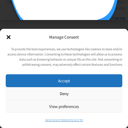
הסתגרנו והסתגלנו. ועכשיו אפשר להתחיל לסכם את אחת השנים המטלטלות ביותר
שחווינו- הן
קרא עוד »
Manage Consent
© כל הזכויות שמורות לאורטל גנות-אפלבוים |
מדיניות פרטיות
|
נבנה ע״י
TechJump
, העסק החברתי לבניית אתרים | עיצוב וגרפיקה:
To provide the best experiences, we use technologies like cookies to store and/or
psycat
access device information. Consenting to these technologies will allow us to process
data such as browsing behavior or unique IDs on this site. Not consenting or
withdrawing consent, may adversely affect certain features and functions.
Accept
Deny
View preferences
מדיניות פרטיות
מדיניות פרטיות