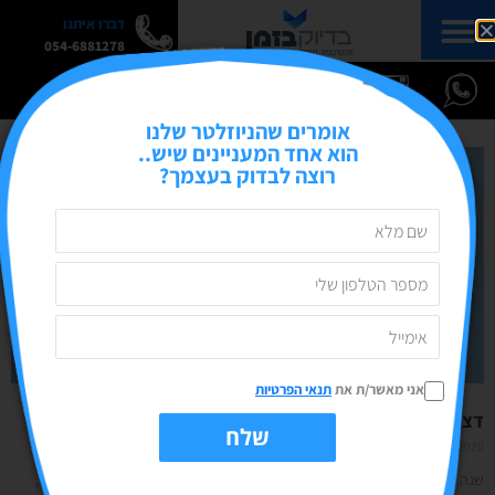
דברו איתנו
054-6881278
אומרים שהניוזלטר שלנו
הוא אחד המעניינים שיש..
רוצה לבדוק בעצמך?
אני מאשר/ת את
תנאי הפרטיות
דצמבר 2020- הגענו!
שלח
08/11/2020
אין תגובות
שנה שהתחילה בוואו מטורף ואז לאט לאט התכנסנו, התפכחנו, דייקנו ודייקו אותנו,